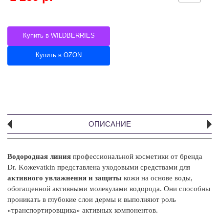
Купить в WILDBERRIES
Купить в OZON
ОПИСАНИЕ
Водородная линия
профессиональной косметики от бренда
А
Dr. Koжevatkin представлена уходовыми средствами для
активного увлажнения и защиты
кожи на основе воды,
В
обогащенной активными молекулами водорода. Они способны
ул
проникать в глубокие слои дермы и выполняют роль
вы
«транспортировщика» активных компонентов.
ме