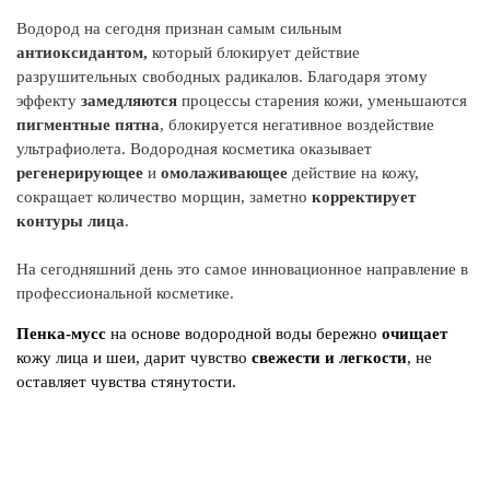
Водород на сегодня признан самым сильным
С
антиоксидантом,
который блокирует действие
- 
разрушительных свободных радикалов. Благодаря этому
п
эффекту
замедляются
процессы старения кожи, уменьшаются
пигментные пятна
, блокируется негативное воздействие
Э
ультрафиолета. Водородная косметика оказывает
ко
регенерирующее
и
омолаживающее
действие на кожу,
сокращает количество морщин, заметно
корректирует
Э
контуры лица
.
ув
На сегодняшний день это самое
инновационное направление в
I
профессиональной косметике.
Aq
Hy
Пенка-мусс
на основе водородной воды
бережно
очищает
Et
кожу лица и шеи, дарит чувство
свежести и легкости
, не
Ex
оставляет чувства стянутости.
Tr
So
Ph
Az
Pa