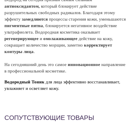
об
антиоксидантом,
который блокирует действие
разрушительных свободных радикалов. Благодаря этому
С
эффекту
замедляются
процессы старения кожи, уменьшаются
- 
пигментные пятна
, блокируется негативное воздействие
п
ультрафиолета. Водородная косметика оказывает
Э
регенерирующее
и
омолаживающее
действие на кожу,
ко
сокращает количество морщин, заметно
корректирует
контуры лица
.
Э
от
На сегодняшний день это самое
инновационное
направление
в профессиональной косметике.
I
Aq
Водородный Тоник
для лица эффективно восстанавливает,
Pe
увлажняет и осветляет кожу.
Pu
Ca
Ac
Oc
СОПУТСТВУЮЩИЕ ТОВАРЫ
Et
Se
In