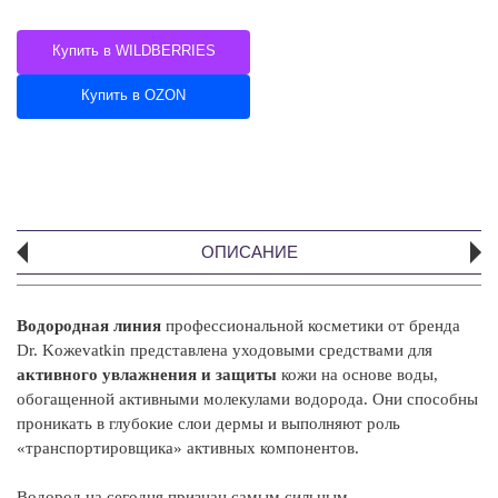
Купить в WILDBERRIES
Купить в OZON
ОПИСАНИЕ
Водородная линия
профессиональной косметики от бренда
А
Dr. Koжevatkin представлена уходовыми средствами для
В
активного увлажнения и защиты
кожи на основе воды,
ул
обогащенной активными молекулами водорода. Они способны
пр
проникать в глубокие слои дермы и выполняют роль
«транспортировщика» активных компонентов.
У
an
Водород на сегодня признан самым сильным