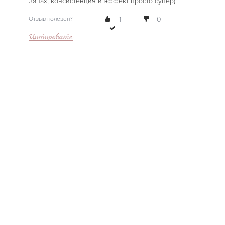
Запах, консистенция и эффект просто супер)
Отзыв полезен?
1
0
Цитировать