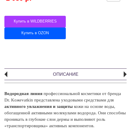
Купить в WILDBERRIES
Купить в OZON
ОПИСАНИЕ
Водородная линия
профессиональной косметики от бренда
А
Dr. Koжevatkin представлена уходовыми средствами для
активного увлажнения и защиты
кожи на основе воды,
В
обогащенной активными молекулами водорода. Они способны
ул
проникать в глубокие слои дермы и выполняют роль
пр
«транспортировщика» активных компонентов.