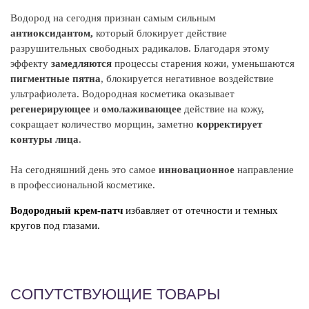
Б
Водород на сегодня признан самым сильным
ду
антиоксидантом,
который блокирует действие
пр
разрушительных свободных радикалов. Благодаря этому
ра
эффекту
замедляются
процессы старения кожи, уменьшаются
пигментные пятна
, блокируется негативное воздействие
Э
ультрафиолета. Водородная косметика оказывает
см
регенерирующее
и
омолаживающее
действие на кожу,
ги
сокращает количество морщин, заметно
корректирует
контуры лица
.
Э
ан
На сегодняшний день это самое
инновационное
направление
об
в профессиональной косметике.
I
Водородный крем-патч
избавляет от отечности и темных
Aq
кругов под глазами.
Gl
Pa
Py
Oc
СОПУТСТВУЮЩИЕ ТОВАРЫ
Po
Gl