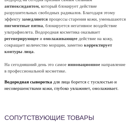
пр
антиоксидантом,
который блокирует действие
а
разрушительных свободных радикалов. Благодаря этому
эффекту
замедляются
процессы старения кожи, уменьшаются
Э
пигментные пятна
, блокируется негативное воздействие
ст
ультрафиолета. Водородная косметика оказывает
Э
регенерирующее
и
омолаживающее
действие на кожу,
но
сокращает количество морщин, заметно
корректирует
контуры лица
.
Э
ги
На сегодняшний день это самое
инновационное
направление
вс
в профессиональной косметике.
I
Водородная сыворотка
для лица борется с тусклостью и
Aq
несовершенствами кожи, глубоко увлажняет, омолаживает.
Az
(G
Hy
Ep
СОПУТСТВУЮЩИЕ ТОВАРЫ
Ph
Hy
Is