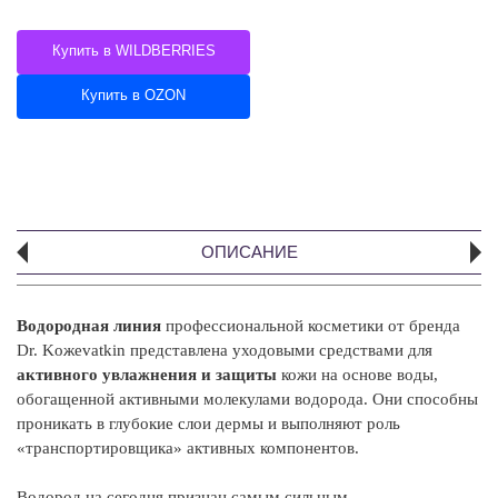
Купить в WILDBERRIES
Купить в OZON
ОПИСАНИЕ
Водородная линия
профессиональной косметики от бренда
А
Dr. Koжevatkin представлена уходовыми средствами для
В
активного увлажнения и защиты
кожи на основе воды,
ул
обогащенной активными молекулами водорода. Они способны
пр
проникать в глубокие слои дермы и выполняют роль
«транспортировщика» активных компонентов.
К
то
Водород на сегодня признан самым сильным