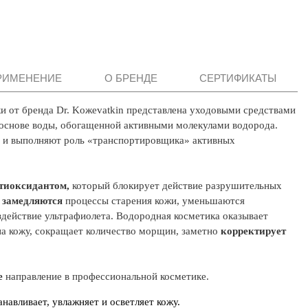
РИМЕНЕНИЕ
О БРЕНДЕ
СЕРТИФИКАТЫ
 от бренда Dr. Koжevatkin представлена уходовыми средствами
основе воды, обогащенной активными молекулами водорода.
ы и выполняют роль «транспортировщика» активных
тиоксидантом,
который блокирует действие разрушительных
замедляются
процессы старения кожи, уменьшаются
оздействие ультрафиолета. Водородная косметика оказывает
а кожу, сокращает количество морщин, заметно
корректирует
е
направление в профессиональной косметике.
навливает, увлажняет и осветляет кожу.