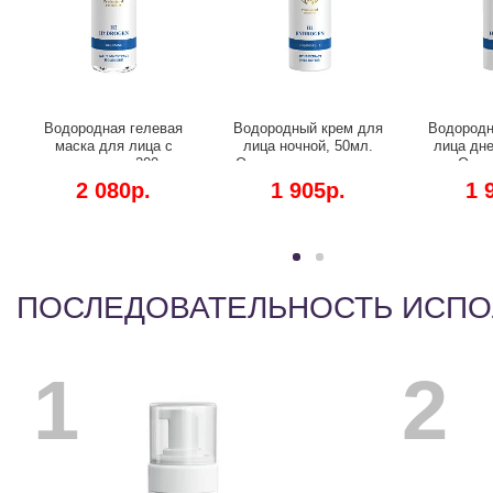
Водородная гелевая
Водородный крем для
Водородн
маска для лица с
лица ночной, 50мл.
лица дне
витаминами, 200мл.
Омоложение и вывод
Омол
Омоложение,
токсинов, витаминный
тонизирова
2 080р.
1 905р.
1 
увлажнение и
заряд.
выравнивание тона.
ПОСЛЕДОВАТЕЛЬНОСТЬ ИСП