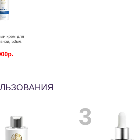
ый крем для
Водородная пенка-мусс
вной, 50мл.
для умывания, 150мл.
ожение,
Очищение,
ние и защита.
регулирование работы
900р.
1 260р.
сальных желез и
омоложение.
ОЛЬЗОВАНИЯ