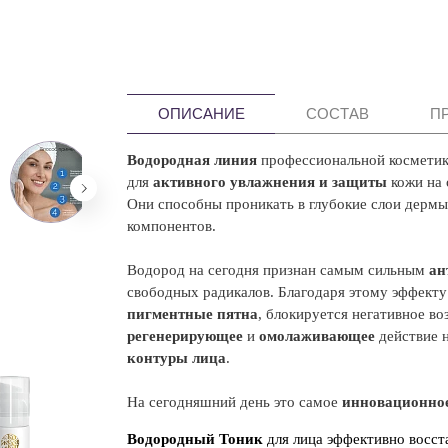
ОПИСАНИЕ
СОСТАВ
П
Водородная линия
профессиональной косметики
для
активного увлажнения и защиты
кожи на 
Они способны проникать в глубокие слои дерм
компонентов.
Водород на сегодня признан самым сильным
ан
свободных радикалов. Благодаря этому эффекту
пигментные пятна
, блокируется негативное в
регенерирующее
и
омолаживающее
действие н
контуры лица
.
На сегодняшний день это самое
инновационно
Водородный Тоник
для лица эффективно восста