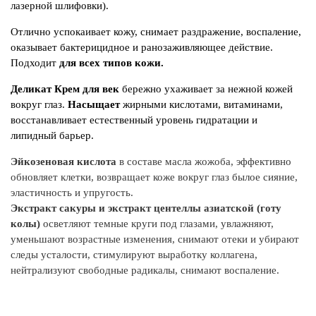
к
лазерной шлифовки).
ум
Отлично успокаивает кожу, снимает раздражение, воспаление,
сл
оказывает бактерицидное и ранозаживляющее действие.
не
Подходит
для всех типов кожи.
I
Деликат Крем для век
бережно ухаживает за нежной кожей
Aq
вокруг глаз.
Насыщает
жирными кислотами, витаминами,
Tr
восстанавливает естественный уровень гидратации и
Ch
липидный барьер.
Gl
Ca
Эйкозеновая кислота
в составе масла жожоба, эффективно
Ph
обновляет клетки, возвращает коже вокруг
глаз былое сияние,
Ph
эластичность и упругость.
El
Экстракт сакуры и экстракт центеллы азиатской
(готу
(F
колы)
осветляют темные круги под глазами,
увлажняют,
Si
уменьшают возрастные изменения,
снимают отеки и убирают
следы усталости, стимулируют
выработку коллагена,
нейтрализуют
свободные радикалы, снимают воспаление.