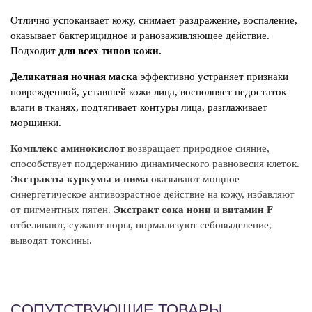
Э
Отлично успокаивает кожу, снимает раздражение, воспаление,
но
оказывает бактерицидное и ранозаживляющее действие.
Подходит
для всех типов кожи.
IN
Аq
Деликатная ночная маска
эффективно устраняет признаки
Ex
поврежденной, уставшей кожи лица, восполняет недостаток
Pe
влаги в тканях, подтягивает контуры лица, разглаживает
Hy
морщинки.
Po
Ca
Комплекс аминокислот
возвращает природное сияние,
Ch
способствует поддержанию динамического равновесия клеток.
Ph
Экстракты куркумы и нима
оказывают мощное
Ci
синергетическое антивозрастное действие на кожу, избавляют
Li
от пигментных пятен.
Экстракт сока нони
и
витамин F
Ac
отбеливают, сужают поры, нормализуют себовыделение,
Ph
выводят токсины.
So
Di
СОПУТСТВУЮЩИЕ ТОВАРЫ