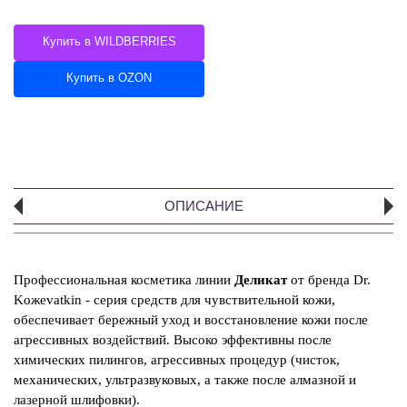
Купить в WILDBERRIES
Купить в OZON
ОПИСАНИЕ
А
Профессиональная косметика линии
Деликат
от бренда Dr.
Koжevatkin - серия средств для чувствительной кожи,
К
обеспечивает бережный уход и восстановление кожи после
сп
агрессивных воздействий. Высоко эффективны после
Э
химических пилингов, агрессивных процедур (чисток,
си
механических, ультразвуковых, а также после алмазной и
от
лазерной шлифовки).