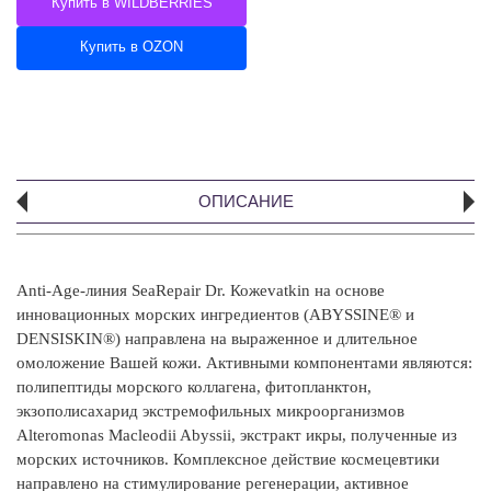
Купить в WILDBERRIES
Купить в OZON
ОПИСАНИЕ
Anti-Age-линия SeaRepair
Dr. Кожеvatkin на основе
А
инновационных морских ингредиентов (ABYSSINE® и
эк
DENSISKIN®) направлена на выраженное и длительное
эк
омоложение Вашей кожи. Активными компонентами являются:
мо
полипептиды морского коллагена, фитопланктон,
С
экзополисахарид экстремофильных микроорганизмов
PE
Alteromonas Macleodii Abyssii, экстракт икры, полученные из
La
морских источников. Комплексное действие космецевтики
Gl
направлено на стимулирование регенерации, активное