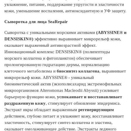
Ca
увлажнение, питание, поддержание упругости и эластичности
AB
кожи, уменьшение воспаления, антиоксидантную и УФ защиту.
Be
Сыворотка для лица
SeaRepair
Hy
DE
Сыворотка с уникальными морскими активами
(ABYSSINE® и
Ge
DENSISKIN®)
эффективно выравнивает микрорельеф кожи,
Ex
оказывает выраженный антивозрастной эффект.
Et
Инновационный комплекс DENSISKIN® (полипептиды
Al
морского коллагена и фитопланктон) обеспечивает
Pe
пролонгированную гидратацию дермы, нормализацию
клеточного метаболизма и
биосинтез коллагена
, выравнивает
микрорельеф кожи. ABYSSINE® - уникальный
биомиметический актив (экзополисахарид экстремофильных
микроорганизмов Alteromonas Macleodii Abyssii) усиливает
барьерную функцию кожи,
успокаивает и восстанавливает
раздраженную кожу
, стимулирует обновление эпидермиса.
Экстракт икры обладает выраженным
регенерирующим
действием, глубоко питает и увлажняет кожу, восстанавливает
эластичность, стимулирует синтез коллагена и эластина,
оказывает омолаживающее действие. Экстракты ледяного