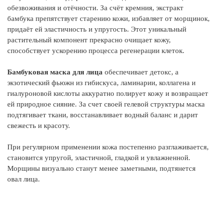
Э
обезвоживания и отёчности. За счёт кремния, экстракт
ли
бамбука препятствует старению кожи, избавляет от морщинок,
ко
придаёт ей эластичность и упругость. Этот уникальный
со
растительный компонент прекрасно очищает кожу,
ко
способствует ускорению процесса регенерации клеток.
ул
об
Бамбуковая маска для лица
обеспечивает детокс, а
экзотический фьюжн из гибискуса, ламинарии, коллагена и
Э
гиалуроновой кислоты аккуратно полирует кожу и возвращает
пр
ей природное сияние. За счет своей гелевой структуры маска
ре
подтягивает ткани, восстанавливает водный баланс и дарит
Вы
свежесть и красоту.
об
не
При регулярном применении кожа постепенно разглаживается,
становится упругой, эластичной, гладкой и увлажненной.
К
Морщины визуально станут менее заметными, подтянется
с
овал лица.
пр
их
ра
св