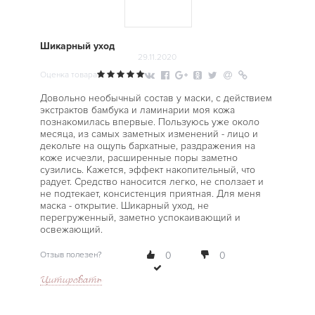
Шикарный уход
29.11.2020
Оценка товара
Довольно необычный состав у маски, с действием
экстрактов бамбука и ламинарии моя кожа
познакомилась впервые. Пользуюсь уже около
месяца, из самых заметных изменений - лицо и
декольте на ощупь бархатные, раздражения на
коже исчезли, расширенные поры заметно
сузились. Кажется, эффект накопительный, что
радует. Средство наносится легко, не сползает и
не подтекает, консистенция приятная. Для меня
маска - открытие. Шикарный уход, не
перегруженный, заметно успокаивающий и
освежающий.
Отзыв полезен?
0
0
Цитировать