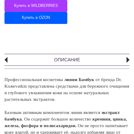
Купить в WILDBERRIES
Купить в OZON
ОПИСАНИЕ
Профессиональная косметика
линии Бамбук
от бренда Dr.
А
Koжevatkin представлена средствами для бережного очищения
и глубокого увлажнения кожи на основе натуральных
Э
растительных экстрактов.
ме
то
Базовым активным компонентом линии является
экстракт
ст
бамбука
. Он содержит большое количество
кремния, цинка,
от
железа, фосфора и полисахаридов.
Он не просто напитывает
од
кожу влагой, но и удерживает её, надолго избавляя лицо от