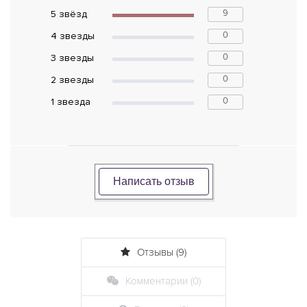
9
5 звёзд
0
4 звeзды
0
3 звeзды
0
2 звeзды
0
1 звeзда
Написать отзыв
Отзывы (9)
Комментарии (0)