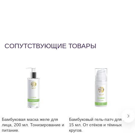
al
(A
(b
Ac
СОПУТСТВУЮЩИЕ ТОВАРЫ
Бамбуковая маска желе для
Бамбуковый гель-патч для век,
лица, 200 мл. Тонизирование и
15 мл. От отёков и тёмных
питание.
кругов.