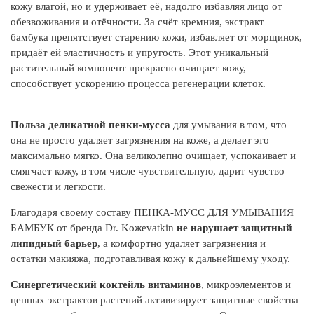
кожу влагой, но и удерживает её, надолго избавляя лицо от
обезвоживания и отёчности. За счёт кремния, экстракт
бамбука препятствует старению кожи, избавляет от морщинок,
придаёт ей эластичность и упругость. Этот уникальный
растительный компонент прекрасно очищает кожу,
способствует ускорению процесса регенерации клеток.
Польза деликатной пенки-мусса
для умывания в том, что
она не просто удаляет загрязнения на коже, а делает это
максимально мягко. Она великолепно очищает, успокаивает и
смягчает кожу, в том числе чувствительную, дарит чувство
свежести и легкости.
А
Благодаря своему составу ПЕНКА-МУСС ДЛЯ УМЫВАНИЯ
Э
БАМБУК от бренда Dr. Koжеvatkin
не нарушает защитный
та
липидный барьер
, а комфортно удаляет загрязнения и
эф
остатки макияжа, подготавливая кожу к дальнейшему уходу.
ко
Ко
Синергетический коктейль витаминов
, микроэлементов и
сп
ценных экстрактов растений активизирует защитные свойства
пр