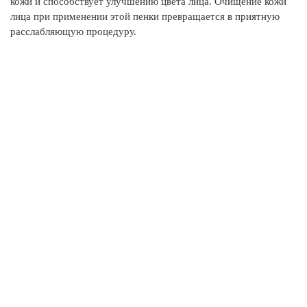
кожи и способствует улучшению цвета лица. Очищение кожи
от
лица при применении этой пенки превращается в приятную
расслабляющую процедуру.
Ал
ср
сн
не
Во
на
пр
Э
ул
кл
Эф
ср
по
С
Aq
Co