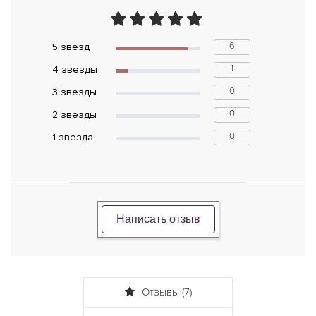
6
5 звёзд
1
4 звeзды
0
3 звeзды
0
2 звeзды
0
1 звeзда
Написать отзыв
Отзывы (7)