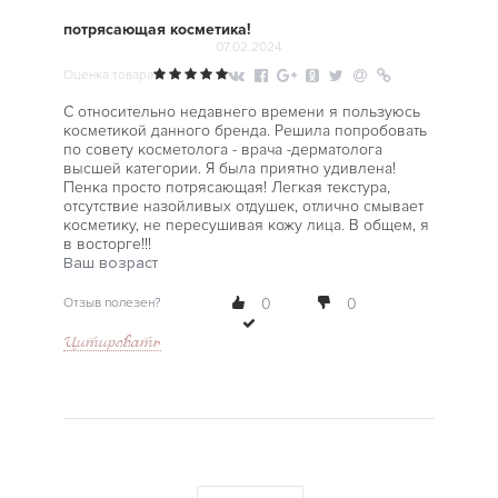
потрясающая косметика!
07.02.2024
Оценка товара
С относительно недавнего времени я пользуюсь
косметикой данного бренда. Решила попробовать
по совету косметолога - врача -дерматолога
высшей категории. Я была приятно удивлена!
Пенка просто потрясающая! Легкая текстура,
отсутствие назойливых отдушек, отлично смывает
косметику, не пересушивая кожу лица. В общем, я
в восторге!!!
Ваш возраст
Отзыв полезен?
0
0
Цитировать