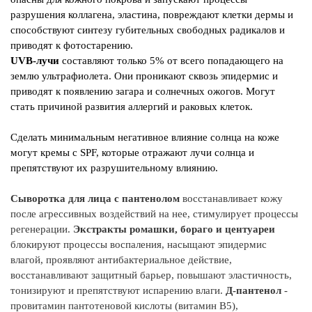
разрушения коллагена, эластина, повреждают клетки дермы и
Д
способствуют синтезу губительных свободных радикалов и
В5
приводят к фотостарению.
ве
UVB-лучи
составляют только 5% от всего попадающего на
ст
землю ультрафиолета. Они проникают сквозь эпидермис и
ме
приводят к появлению загара и солнечных ожогов. Могут
стать причиной развития аллергий и раковых клеток.
В 
к
Сделать минимальным негативное влияние солнца на коже
ги
могут кремы с SPF, которые отражают лучи солнца и
препятствуют их разрушительному влиянию.
I
Сыворотка для лица с пантенолом
восстанавливает кожу
после агрессивных воздействий на
нее, стимулирует процессы
Aq
регенерации.
Экстракты ромашки, бораго и центуареи
Ex
блокируют
процессы
воспаления, насыщают эпидермис
Of
влагой, проявляют антибактериальное действие,
PE
восстанавливают защитный барьер, повышают эластичность,
Et
тонизируют и препятствуют
испарению влаги.
Д-пантенол
-
Po
провитамин
пантотеновой кислоты (витамин В5),
Gl