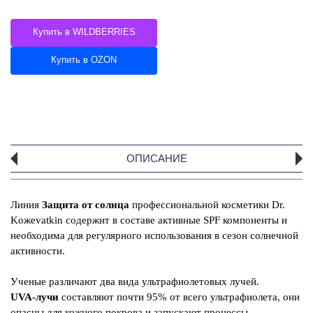
Купить в WILDBERRIES
Купить в OZON
ОПИСАНИЕ
Линия
Защита от солнца
профессиональной косметики Dr.
А
Koжevatkin содержит в составе активные SPF компоненты и
необходима для регулярного использования в сезон солнечной
Э
активности.
пр
ан
Ученые различают два вида ультрафиолетовых лучей.
ба
UVA-лучи
составляют почти 95% от всего ультрафиолета, они
ис
опасны для кожного покрова и запускают процессы