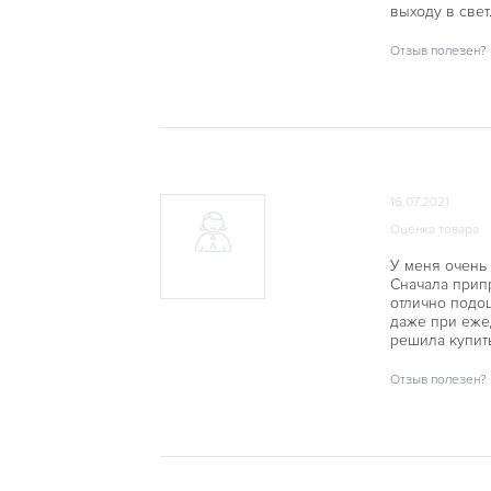
выходу в све
Отзыв полезен?
16.07.2021
Оценка товара
У меня очень 
Сначала припр
отлично подо
даже при еже
решила купит
Отзыв полезен?