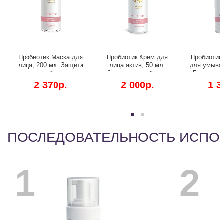
Пробиотик Маска для
Пробиотик Крем для
Пробиоти
лица, 200 мл. Защита
лица актив, 50 мл.
для умыва
микробиома,
Защита микробиома
Бережно
омоложение и
кожи, восстановление и
защита м
2 370р.
2 000р.
1 
тонизирование.
заряд витаминами.
выравниван
ПОСЛЕДОВАТЕЛЬНОСТЬ ИСП