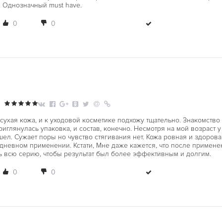
т. Однозначный must have.
0
0
сухая кожа, и к уходовой косметике подхожу тщательно. Знакомство
иглянулась упаковка, и состав, конечно. Несмотря на мой возраст 
шел. Сужает поры но чувство стягивания нет. Кожа ровная и здоров
дневном применении. Кстати, Мне даже кажется, что после примене
ь всю серию, чтобы результат был более эффективным и долгим.
0
0