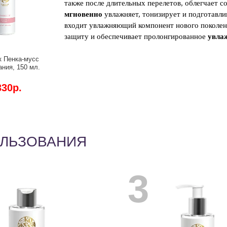
также после длительных перелетов, облегчает с
мгновенно
увлажняет, тонизирует и подготавли
входит увлажняющий компонент нового поколени
защиту и обеспечивает пролонгированное
увла
к Пенка-мусс
Энзимная пудра для
ния, 150 мл.
умывания с экстрактом
е очищение,
малины, 150 мл.
икробиома и
Очищение,
330р.
1 400р.
ие тона кожи.
себорегулирование,
повышение
эластичности кожи.
ОЛЬЗОВАНИЯ