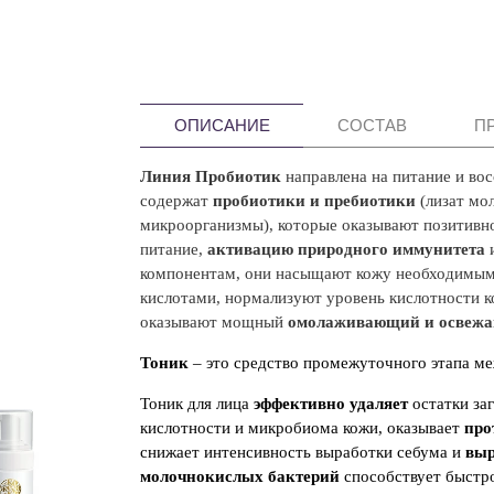
ОПИСАНИЕ
СОСТАВ
П
Линия Пробиотик
направлена на питание и во
содержат
пробиотики и пребиотики
(лизат мо
микроорганизмы), которые оказывают позитивно
питание,
активацию природного иммунитета
компонентам, они насыщают кожу необходимым
кислотами, нормализуют уровень кислотности к
оказывают мощный
омолаживающий и осве
Тоник
– это средство промежуточного этапа 
Тоник для лица
эффективно удаляет
остатки за
кислотности и микробиома кожи, оказывает
про
снижает интенсивность выработки себума и
вы
молочнокислых бактерий
способствует быстро