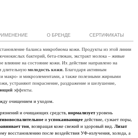
РИМЕНЕНИЕ
О БРЕНДЕ
СЕРТИФИКАТЫ
сстановление баланса микробиома кожи. Продукты из этой линии
лочнокислых бактерий, бета-глюкан, экстракт молока – живые
е влияние на состояние кожи. Их действие направлено на
и длительную
молодость кожи.
Благодаря активным
и макро- и микроэлементами, а также полезными жирными
ожи, устраняют покраснение, раздражение и шелушение,
жающий
эффекты.
между очищением и уходом.
грязнений и очищающих средств,
нормализует
уровень
тивовоспалительное
и
успокаивающее
действие, сужает поры,
равнивает
тон
, возвращая коже свежий и здоровый вид.
Лизат
му восстановлению после воздействия УФ-излучения, холода, а