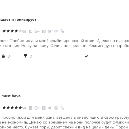
щает и тонизирует
оник Пробиотик для моей комбинированной кожи. Идеально очищает
краснения. Не сушит кожу. Отличное средство. Рекомендую попроб
0
0
 must have
с пробиотиком для меня означает делать инвестицию в свою красоту
 не экономить. Думаю со временем на моей полочке будут флакончи
ойное место. Сужает поры, дарит свежий вид на целый день. Порой 