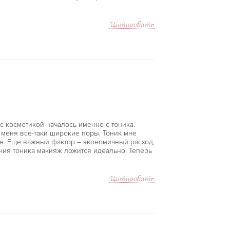
Цитировать
 с косметикой началось именно с тоника.
у меня все-таки широкие поры. Тоник мне
ая. Еще важный фактор – экономичный расход,
ния тоника макияж ложится идеально. Теперь
Цитировать