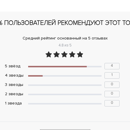
% ПОЛЬЗОВАТЕЛЕЙ РЕКОМЕНДУЮТ ЭТОТ Т
Средний рейтинг основанный на 5 отзывах
4.8 из 5
4
5 звёзд
1
4 звeзды
0
3 звeзды
0
2 звeзды
0
1 звeзда