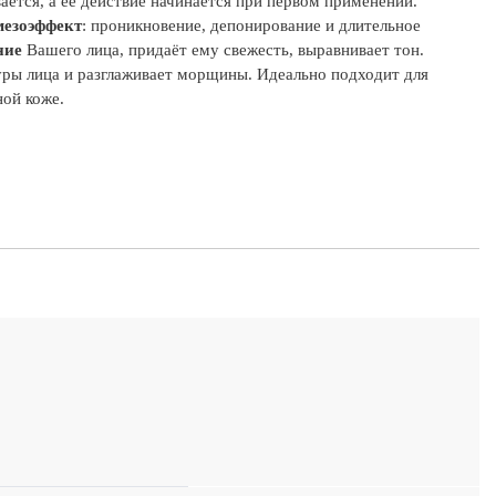
ется, а её действие начинается при первом применении.
мезоэффект
: проникновение, депонирование и длительное
ние
Вашего лица, придаёт ему свежесть, выравнивает тон.
туры лица и разглаживает морщины. Идеально подходит для
ой коже.