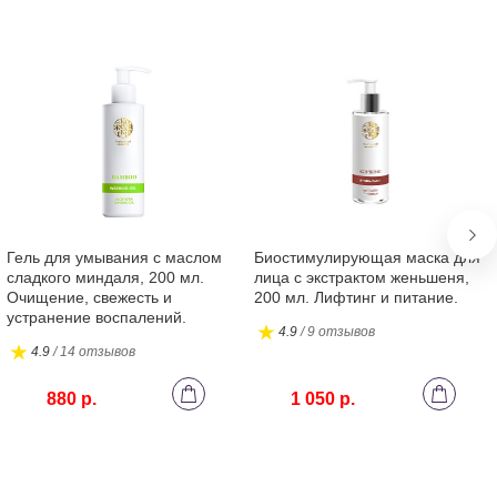
Aq
So
Le
(C
Un
Ep
Ro
Гель для умывания с маслом
Биостимулирующая маска для
сладкого миндаля, 200 мл.
лица с экстрактом женьшеня,
Очищение, свежесть и
200 мл. Лифтинг и питание.
устранение воспалений.
4.9
/ 9 отзывов
4.9
/ 14 отзывов
880 р.
1 050 р.