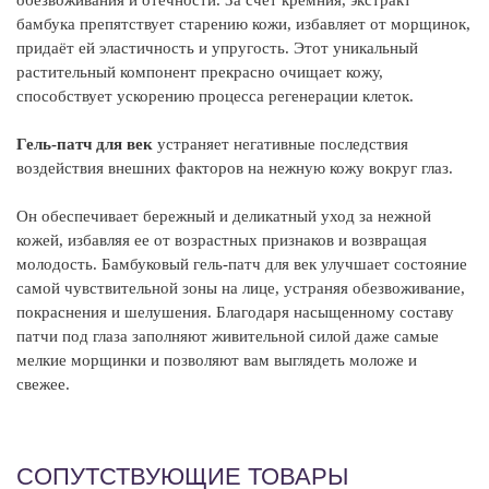
обезвоживания и отёчности. За счёт кремния, экстракт
но
бамбука препятствует старению кожи, избавляет от морщинок,
ко
придаёт ей эластичность и упругость. Этот уникальный
об
растительный компонент прекрасно очищает кожу,
ку
способствует ускорению процесса регенерации клеток.
Э
Гель-патч для век
устраняет негативные последствия
за
воздействия внешних факторов на нежную кожу вокруг глаз.
со
ас
Он обеспечивает бережный и деликатный уход за нежной
во
кожей, избавляя ее от возрастных признаков и возвращая
у
молодость. Бамбуковый гель-патч для век улучшает состояние
самой чувствительной зоны на лице, устраняя обезвоживание,
К
покраснения и шелушения. Благодаря насыщенному составу
об
патчи под глаза заполняют живительной силой даже самые
ув
мелкие морщинки и позволяют вам выглядеть моложе и
ув
свежее.
ок
дл
су
СОПУТСТВУЮЩИЕ ТОВАРЫ
С