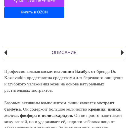
Купить в WILDBERRIES
Купить в OZON
ОПИСАНИЕ
Профессиональная косметика
линии Бамбук
от бренда Dr.
А
Koжevatkin представлена средствами для бережного очищения
и глубокого увлажнения кожи на основе натуральных
Б
растительных экстрактов.
ос
во
Базовым активным компонентом линии является
экстракт
сп
бамбука
. Он содержит большое количество
кремния, цинка,
м
железа, фосфора и полисахаридов.
Он не просто напитывает
ус
кожу влагой, но и удерживает её, надолго избавляя лицо от
Э