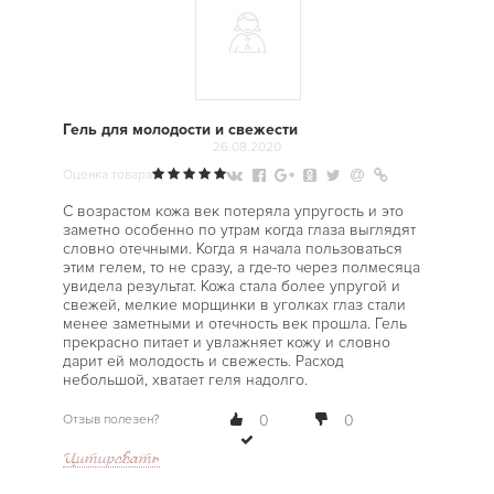
Гель для молодости и свежести
26.08.2020
Оценка товара
С возрастом кожа век потеряла упругость и это
заметно особенно по утрам когда глаза выглядят
словно отечными. Когда я начала пользоваться
этим гелем, то не сразу, а где-то через полмесяца
увидела результат. Кожа стала более упругой и
свежей, мелкие морщинки в уголках глаз стали
менее заметными и отечность век прошла. Гель
прекрасно питает и увлажняет кожу и словно
дарит ей молодость и свежесть. Расход
небольшой, хватает геля надолго.
Отзыв полезен?
0
0
Цитировать