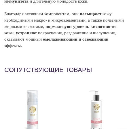
иммунитета
и длительную молодость
кожи.
д
ув
Благодаря активным компонентам, они
насыщают
кожу
необходимыми макро- и микроэлементами, а также
полезными
Э
жирными кислотами,
нормализуют уровень
кислотности
по
кожи,
устраняют
покраснение, раздражение
и шелушение,
оказывают мощный
омолаживающий и освежающий
Э
эффекты.
со
К
ги
СОПУТСТВУЮЩИЕ ТОВАРЫ
об
С
Aq
Pa
(A
Ur
Po
Gl
Po