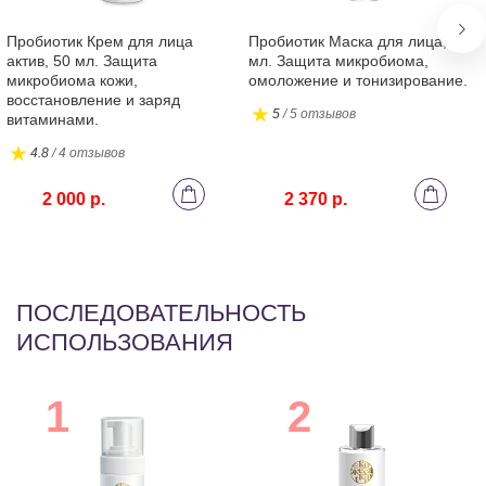
So
Pa
Пробиотик Крем для лица
Пробиотик Маска для лица, 200
актив, 50 мл. Защита
мл. Защита микробиома,
Pe
микробиома кожи,
омоложение и тонизирование.
восстановление и заряд
5
/ 5 отзывов
витаминами.
4.8
/ 4 отзывов
2 000 р.
2 370 р.
ПОСЛЕДОВАТЕЛЬНОСТЬ
ИСПОЛЬЗОВАНИЯ