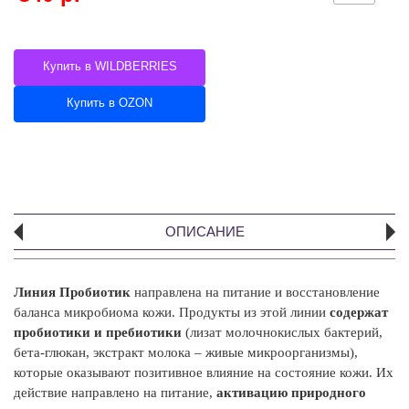
Купить в WILDBERRIES
Купить в OZON
ОПИСАНИЕ
Линия Пробиотик
направлена на питание и восстановление
А
баланса микробиома кожи. Продукты из этой линии
содержат
пробиотики и пребиотики
(лизат молочнокислых
бактерий,
Л
бета-глюкан, экстракт молока – живые микроорганизмы),
эф
которые оказывают позитивное влияние на
состояние кожи. Их
В 
действие направлено на питание,
активацию природного
по