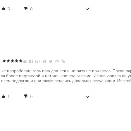
0
0
ые попробовать гель-патч для век и ни разу не пожалела. После п
ала более подтянутой и нет мешков под глазами. Использовала по ут
всем подругам и они также остались довольны результатом. Из это
1
0