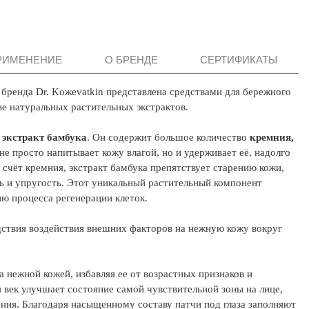
РИМЕНЕНИЕ
О БРЕНДЕ
СЕРТИФИКАТЫ
 бренда Dr. Koжevatkin представлена средствами для бережного
ве натуральных растительных экстрактов.
я
экстракт бамбука
. Он содержит большое количество
кремния,
не просто напитывает кожу влагой, но и удерживает её, надолго
а счёт кремния, экстракт бамбука препятствует старению кожи,
ть и упругость. Этот уникальный растительный компонент
ию процесса регенерации клеток.
дствия воздействия внешних факторов на нежную кожу вокруг
 нежной кожей, избавляя ее от возрастных признаков и
 век улучшает состояние самой чувствительной зоны на лице,
ния. Благодаря насыщенному составу патчи под глаза заполняют