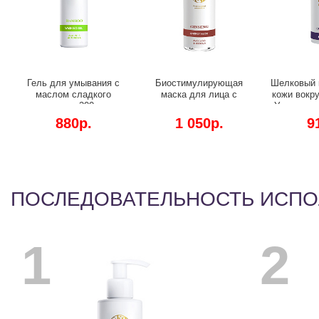
Гель для умывания с
Биостимулирующая
Шелковый 
маслом сладкого
маска для лица с
кожи вокру
миндаля, 200 мл.
экстрактом женьшеня,
Уменьшени
Очищение, свежесть и
200 мл. Лифтинг и
тёмных
880р.
1 050р.
9
устранение воспалений.
питание.
тониз
ПОСЛЕДОВАТЕЛЬНОСТЬ ИСП