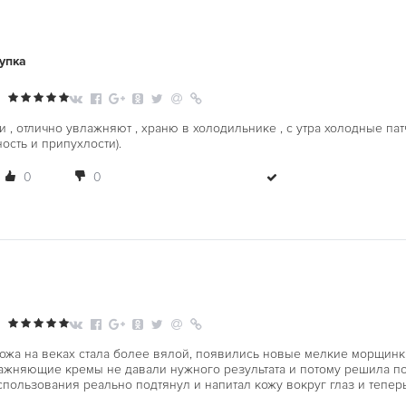
упка
 , отлично увлажняют , храню в холодильнике , с утра холодные пат
ость и припухлости).
0
0
ожа на веках стала более вялой, появились новые мелкие морщинки,
жняющие кремы не давали нужного результата и потому решила поп
пользования реально подтянул и напитал кожу вокруг глаз и теперь