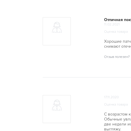
Отличная пок
11.02.2021
Оценка товара
Хорошие патчи
снимают отечн
Отзыв полезен?
17.11.2020
Оценка товара
С возрастом к
Обычные увла
две недели ис
выгляжу.