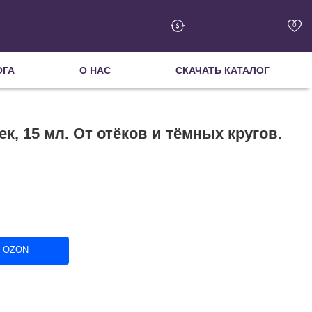
Cash-back - 0 руб.
0
ОГА
О НАС
СКАЧАТЬ КАТАЛОГ
к, 15 мл. От отёков и тёмных кругов.
в OZON