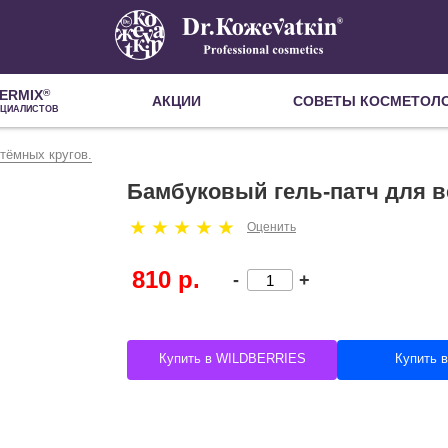
ERMIX
®
АКЦИИ
СОВЕТЫ КОСМЕТОЛ
ЕЦИАЛИСТОВ
 тёмных кругов.
Бамбуковый гель-патч для ве
Оценить
810 р.
-
+
Купить в WILDBERRIES
Купить 