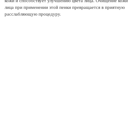
кожи и способствует улучшению цвета лица. Очищение кожи
от
лица при применении этой пенки превращается в приятную
расслабляющую процедуру.
Ал
ср
сн
не
Во
на
пр
Э
ул
кл
Эф
ср
по
С
Aq
Co