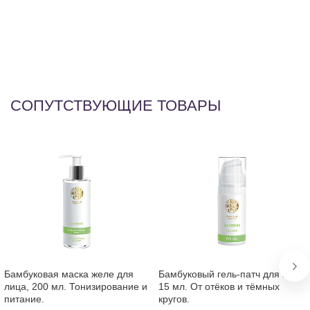
al
(A
(b
Ac
СОПУТСТВУЮЩИЕ ТОВАРЫ
Бамбуковая маска желе для
Бамбуковый гель-патч для век,
лица, 200 мл. Тонизирование и
15 мл. От отёков и тёмных
питание.
кругов.