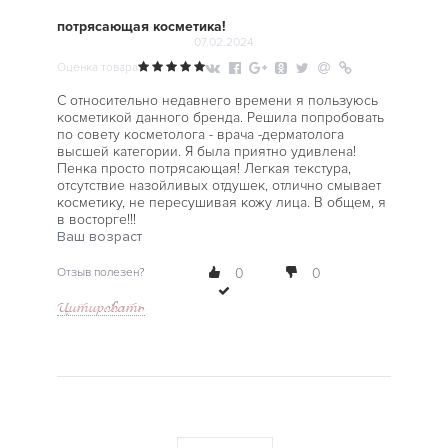
потрясающая косметика!
07.02.2024
Оценка товара
С относительно недавнего времени я пользуюсь
косметикой данного бренда. Решила попробовать
по совету косметолога - врача -дерматолога
высшей категории. Я была приятно удивлена!
Пенка просто потрясающая! Легкая текстура,
отсутствие назойливых отдушек, отлично смывает
косметику, не пересушивая кожу лица. В общем, я
в восторге!!!
Ваш возраст
Отзыв полезен?
0
0
Цитировать