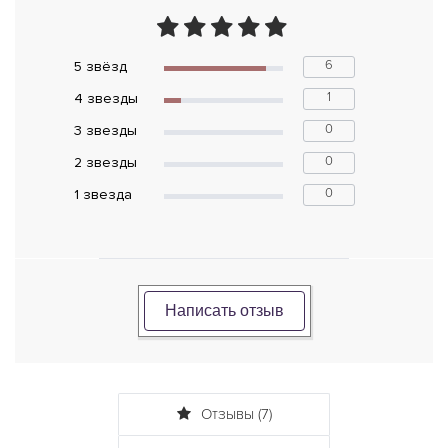
6
5 звёзд
1
4 звeзды
0
3 звeзды
0
2 звeзды
0
1 звeзда
Написать отзыв
Отзывы (7)