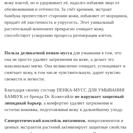
кожу влагой, но и удерживает её, надолго избавляя лицо от
обезвоживания и отёчности. За счёт кремния, экстракт
бамбука препятствует старению кожи, избавляет от морщинок,
придаёт ей эластичность и упругость. Этот уникальный
растительный компонент прекрасно очищает кожу,
способствует ускорению процесса регенерации клеток.
Польза деликатной пенки-мусса
для умывания в том, что
она не просто удаляет загрязнения на коже, а делает это
максимально мягко. Она великолепно очищает, успокаивает и
смягчает кожу, в том числе чувствительную, дарит чувство
свежести и легкости.
А
Благодаря своему составу ПЕНКА-МУСС ДЛЯ УМЫВАНИЯ
Э
БАМБУК от бренда Dr. Koжеvatkin
не нарушает защитный
та
липидный барьер
, а комфортно удаляет загрязнения и
эф
остатки макияжа, подготавливая кожу к дальнейшему уходу.
ко
Ко
Синергетический коктейль витаминов
, микроэлементов и
сп
ценных экстрактов растений активизирует защитные свойства
пр